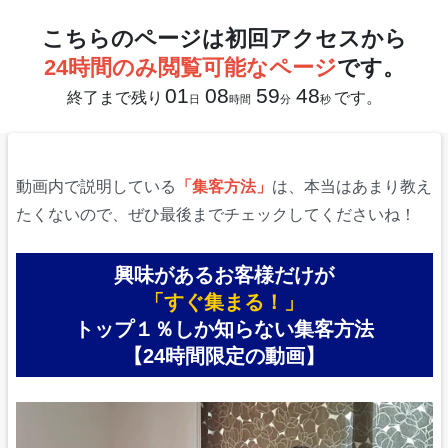
こちらのページは初回アクセスから
24時間のみ閲覧可能なページ
です。
01
08
59
45
終了まで残り
です。
日
時間
分
秒
動画内で説明している
「集客方法」
は、本当はあまり教え
たくないので、ぜひ最後までチェックしてくださいね！
興味があるお客様だけが
「すぐ集まる！」
トップ１％しか知らない集客方法
【24時間限定の動画】