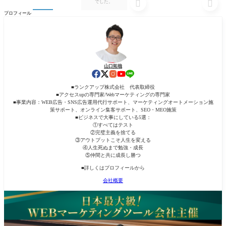


でした。
プロフィール
山口拓哉
■ランクアップ株式会社 代表取締役
■アクセスupの専門家/Webマーケティングの専門家
■事業内容：WEB広告・SNS広告運用代行サポート、マーケティングオートメーション施
策サポート、オンライン集客サポート、SEO・MEO施策
■ビジネスで大事にしている5選：
①すべてはテスト
②完璧主義を捨てる
③アウトプットこそ人生を変える
④人生死ぬまで勉強・成長
⑤仲間と共に成長し勝つ
■詳しくはプロフィールから
会社概要