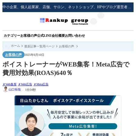
中小企業、個人起業家、店舗、サロン、ネットショップ、HPやブログ運営者のための実践的な集客方法をサポート！
カテゴリー
お客様の声
公式LINE
会社概要
お問い合わせ
ホーム
最新記事一覧用ページ
お客様の声
お客様の声
2025年6月10日
ボイストレーナーがWEB集客！Meta広告で
費用対効果(ROAS)640％
Web集客
Web広告
Meta広告
山口拓哉
1分34秒