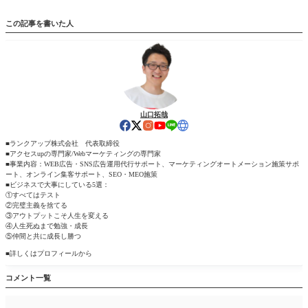
この記事を書いた人
山口拓哉
■ランクアップ株式会社 代表取締役
■アクセスupの専門家/Webマーケティングの専門家
■事業内容：WEB広告・SNS広告運用代行サポート、マーケティングオートメーション施策サポ
ート、オンライン集客サポート、SEO・MEO施策
■ビジネスで大事にしている5選：
①すべてはテスト
②完璧主義を捨てる
③アウトプットこそ人生を変える
④人生死ぬまで勉強・成長
⑤仲間と共に成長し勝つ
■詳しくはプロフィールから
コメント一覧