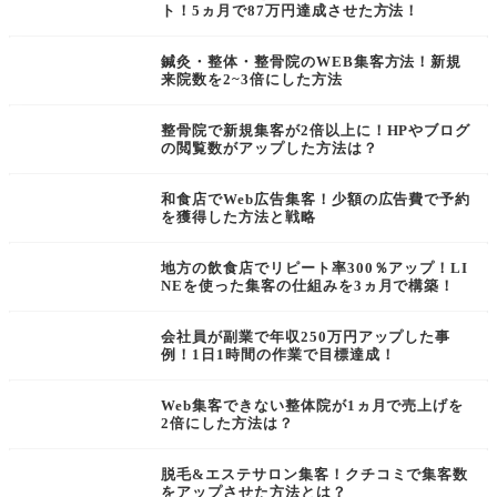
ト！5ヵ月で87万円達成させた方法！
鍼灸・整体・整骨院のWEB集客方法！新規
来院数を2~3倍にした方法
整骨院で新規集客が2倍以上に！HPやブログ
の閲覧数がアップした方法は？
和食店でWeb広告集客！少額の広告費で予約
を獲得した方法と戦略
地方の飲食店でリピート率300％アップ！LI
NEを使った集客の仕組みを3ヵ月で構築！
会社員が副業で年収250万円アップした事
例！1日1時間の作業で目標達成！
Web集客できない整体院が1ヵ月で売上げを
2倍にした方法は？
脱毛&エステサロン集客！クチコミで集客数
をアップさせた方法とは？