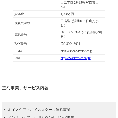
山二丁目 2番15号 WIN青山
531
資本金
1,000万円
日高隆（活動名：日山たか
代表取締役
し）
090-1385-0324（代表携帯／有
電話番号
料）
FAX番号
050-3094-8091
E-Mail
hidaka@worldvoice.co.jp
URL
https://worldvoice.co.jp/
主な事業、サービス内容
ボイスケア・ボイススクール運営事業
メンタルケア・心理カウンセリング事業