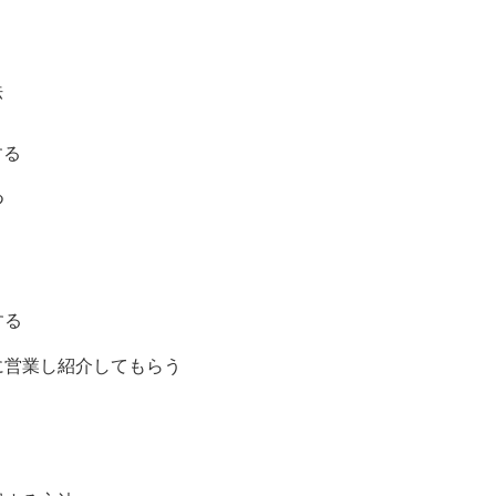
法
する
つ
する
に営業し紹介してもらう