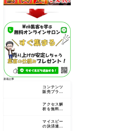
新着記事
コンテンツ
販売プラッ
トフォーム
を徹底比
アクセス解
較！個人で
析を無料で
売る成功の
行うコツ！
秘訣
最新のSEO
マイスピー
成果を最大
の決済連携
化する道
を完全ガイ