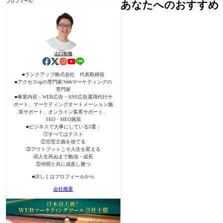
プロフィール
あなたへのおすすめ
山口拓哉
■ランクアップ株式会社 代表取締役
■アクセスupの専門家/Webマーケティングの
専門家
■事業内容：WEB広告・SNS広告運用代行サ
ポート、マーケティングオートメーション施
策サポート、オンライン集客サポート、
SEO・MEO施策
■ビジネスで大事にしている5選：
①すべてはテスト
②完璧主義を捨てる
③アウトプットこそ人生を変える
④人生死ぬまで勉強・成長
⑤仲間と共に成長し勝つ
■詳しくはプロフィールから
会社概要