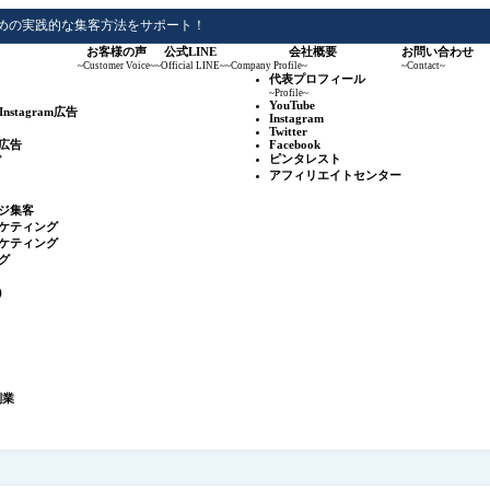
めの実践的な集客方法をサポート！
お客様の声
公式LINE
会社概要
お問い合わせ
~Customer Voice~
~Official LINE~
~Company Profile~
~Contact~
代表プロフィール
~Profile~
YouTube
&Instagram広告
Instagram
Twitter
広告
Facebook
ピンタレスト
グ
アフィリエイトセンター
ジ集客
ケティング
ケティング
グ
r）
副業