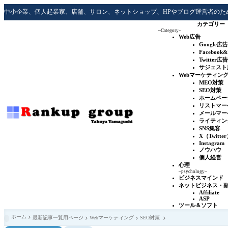
中小企業、個人起業家、店舗、サロン、ネットショップ、HPやブログ運営者のた
カテゴリー
~Category~
Web広告
Google広告
Facebook
Twitter広告
サジェスト
Webマーケティン
MEO対策
SEO対策
ホームペー
リストマー
メールマー
ライティン
SNS集客
X（Twitte
Instagram
ノウハウ
個人経営
心理
~psychology~
ビジネスマインド
ネットビジネス・
Affiliate
ASP
ツール＆ソフト
ホーム
最新記事一覧用ページ
Webマーケティング
SEO対策
