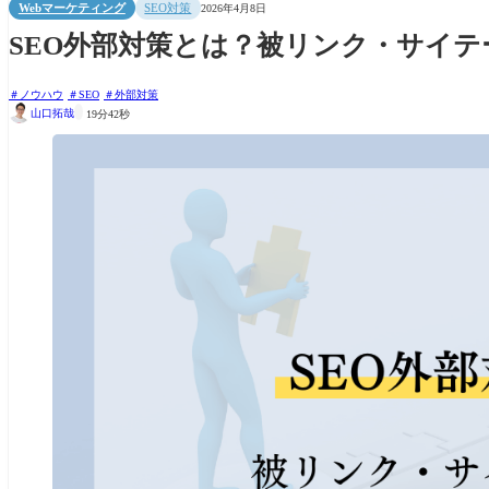
Webマーケティング
SEO対策
2026年4月8日
SEO外部対策とは？被リンク・サイ
ノウハウ
SEO
外部対策

山口拓哉
19分42秒