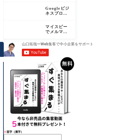
ド！対応15
Googleビジ
サービスと
ネスプロフ
設定手順を
ィールの投
わかりやす
稿で集客を
く解説
マイスピー
増やす！効
でメルマガ
果・種類・
配信を始め
頻度を完全
るなら必
解説
読！認定パ
ートナーが
機能と運用
を徹底解説
※
苗字（漢字）