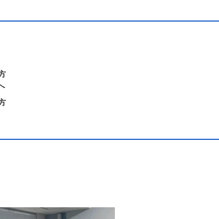
方
へ
方