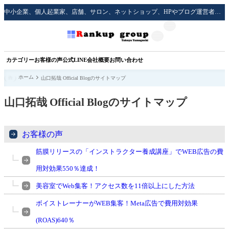
中小企業、個人起業家、店舗、サロン、ネットショップ、HPやブログ運営者のための実践的な集客方法をサポート！
カテゴリー
お客様の声
公式LINE
会社概要
お問い合わせ
ホーム
山口拓哉 Official Blogのサイトマップ
山口拓哉 Official Blogのサイトマップ
お客様の声
筋膜リリースの「インストラクター養成講座」でWEB広告の費
用対効果550％達成！
美容室でWeb集客！アクセス数を11倍以上にした方法
ボイストレーナーがWEB集客！Meta広告で費用対効果
(ROAS)640％