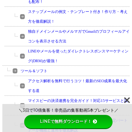
も配布！
ステップメールの例文・テンプレート付き！作り方・考え
方を徹底解説！
独自ドメインメールやメルマガでGmailのプロフィールアイ
コンを表示させる方法
LINEやメールを使ったダイレクトレスポンスマーケティン
グ(DRM)が最強！
ツール＆ソフト
アクセス解析を無料で行うコツ！最新のSEO成果を最大化
する道
マイスピーの決済連携を完全ガイド！対応15サービスと設
＼3日で10倍集客！非売品の集客動画5本プレゼント／
定手順をわかりやすく解説
マイスピーでメルマガ配信を始めるなら必読！認定パート
LINEで無料ダウンロード！
ナーが機能と運用を徹底解説