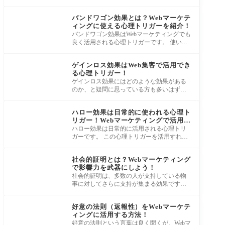
ブ効果をWebマーケティングに活用する方
心理
法、他
バンドワゴン効果とは？Webマーケテ
ィングに使える心理トリガーを紹介！
バンドワゴン効果はWebマーケティングでも
良く活用される心理トリガーです。 使い方
を学べばキャッチコピーやコピーライティ
心理
ング
ゲインロス効果はWeb集客で活用でき
る心理トリガー！
ゲインロス効果にはどのような効果がある
のか、と疑問に思っている方も多いはずで
す。 ゲインロス効果は、使い方によって両
心理
刃の
ハロー効果は日常的に使われる心理ト
リガー！Webマーケティングで活用し
よう！
ハロー効果は日常的に活用される心理トリ
ガーです。 この心理トリガーを活用すれ
ば、見込み客の信頼性や権威性獲得に役立
心理
ち、商
社会的証明とは？Webマーケティング
で影響力を武器にしよう！
社会的証明は、多数の人が支持している物
事に対してさらに支持が集まる効果です。
たとえば、多くの人が選んでいる商品・サ
心理
ー
好意の法則（返報性）をWebマーケテ
ィングに活用する方法！
好意の法則という言葉は良く聞くが、Webマ