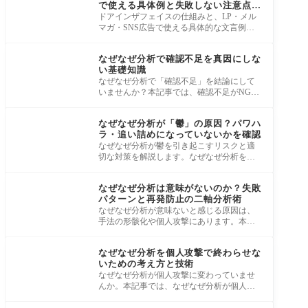
で使える具体例と失敗しない注意点を
解説
ドアインザフェイスの仕組みと、LP・メル
マガ・SNS広告で使える具体的な文言例を
解説。逆効果になる3つのケースやアンカリ
心理
ングとの
なぜなぜ分析で確認不足を真因にしな
い基礎知識
なぜなぜ分析で「確認不足」を結論にして
いませんか？本記事では、確認不足がNG回
答とされる理由や、精神論に頼らない具体
心理
的な書
なぜなぜ分析が「鬱」の原因？パワハ
ラ・追い詰めになっていないかを確認
なぜなぜ分析が鬱を引き起こすリスクと適
切な対策を解説します。なぜなぜ分析を個
人に向けると、自責の念から鬱病を発症す
心理
る危険
なぜなぜ分析は意味がないのか？失敗
パターンと再発防止の二軸分析術
なぜなぜ分析が意味ないと感じる原因は、
手法の形骸化や個人攻撃にあります。本来
は再発防止の強力な武器であるはずのなぜ
心理
なぜ分
なぜなぜ分析を個人攻撃で終わらせな
いための考え方と技術
なぜなぜ分析が個人攻撃に変わっていませ
んか。本記事では、なぜなぜ分析が個人攻
撃になり「うざい」「意味ない」と感じる
心理