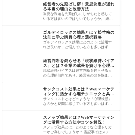
現場の
経営者の先延ばし癖！意思決定が遅れ
る本当の理由と改善方法
重要な課題を先延ばしにしがちだと感じて
いる方は多いのではないでしょうか。 経営
者は日々多くの課題を抱えながら業務を行
心理
って
ゴルディロックス効果とは？松竹梅の
法則に学ぶ購買心理と選択戦略
ゴルディロックス効果はどのように活用す
れば良いか、と悩んでいる方も多いはずで
す。 商品・サービスを購入する際に最も選
心理
んで
経営判断を鈍らせる「現状維持バイア
ス」とは？企業の成長を妨げる心理と
対処法
現状維持バイアスは経営判断を鈍らせる人
の心理的傾向であり、経営者の頭を悩ませ
る種です。 現状維持は経営者にとって停滞
心理
の危
サンクコスト効果とは？Webマーケテ
ィングに活かす心理テクニックと具体
施策を解説
サンクコストとはどのような「心理状態」
なのかと疑問に感じている方も多いはずで
す。 当記事では、サンクコストをWebマー
心理
ケティ
スノッブ効果とは？Webマーケティン
グに活用する方法やコツを解説！
スノッブ効果とは、どのような心理トリガ
ーかご存じでしょうか？ 当記事ではスノッ