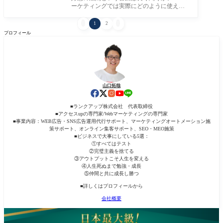
ーケティングでは実際にどのように使えば
いいのだろう、と悩んでいる方も多いはず
です。


1
2
プロフィール
山口拓哉
■ランクアップ株式会社 代表取締役
■アクセスupの専門家/Webマーケティングの専門家
■事業内容：WEB広告・SNS広告運用代行サポート、マーケティングオートメーション施
策サポート、オンライン集客サポート、SEO・MEO施策
■ビジネスで大事にしている5選：
①すべてはテスト
②完璧主義を捨てる
③アウトプットこそ人生を変える
④人生死ぬまで勉強・成長
⑤仲間と共に成長し勝つ
■詳しくはプロフィールから
会社概要