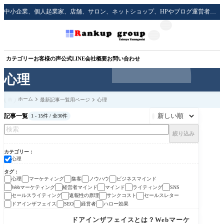
中小企業、個人起業家、店舗、サロン、ネットショップ、HPやブログ運営者のための実践的な集客方法をサポート！
カテゴリー
お客様の声
公式LINE
会社概要
お問い合わせ
心理
ホーム
最新記事一覧用ページ
心理
記事一覧
1 - 15件 / 全30件

絞り込み
カテゴリー
心理
タグ
心理
マーケティング
集客
ノウハウ
ビジネスマインド
Webマーケティング
経営者マインド
マインド
ライティング
SNS
セールスライティング
返報性の原理
サンクコスト
セールスレター
ドアインザフェイス
経営者
ハロー効果
SEO
心理
ドアインザフェイスとは？Webマーケ