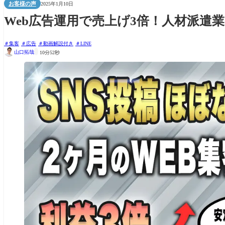
お客様の声
2025年1月10日
Web広告運用で売上げ3倍！人材派遣
集客
広告
動画解説付き
LINE

山口拓哉
10分52秒