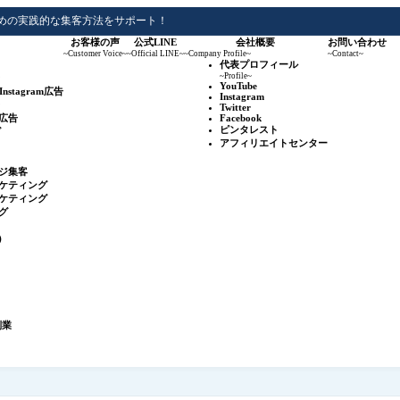
めの実践的な集客方法をサポート！
お客様の声
公式LINE
会社概要
お問い合わせ
~Customer Voice~
~Official LINE~
~Company Profile~
~Contact~
代表プロフィール
~Profile~
YouTube
&Instagram広告
Instagram
Twitter
広告
Facebook
ピンタレスト
グ
アフィリエイトセンター
ジ集客
ケティング
ケティング
グ
r）
副業