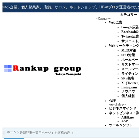
中小企業、個人起業家、店舗、サロン、ネットショップ、HPやブログ運営者のた
カテゴリー
~Category~
Web広告
Google広告
Facebook
Twitter広告
サジェスト
Webマーケティン
MEO対策
SEO対策
ホームペー
リストマー
メールマー
ライティン
SNS集客
X（Twitte
Instagram
ノウハウ
個人経営
心理
~psychology~
ビジネスマインド
ネットビジネス・
Affiliate
ASP
ツール＆ソフト
ホーム
最新記事一覧用ページ
お客様の声
