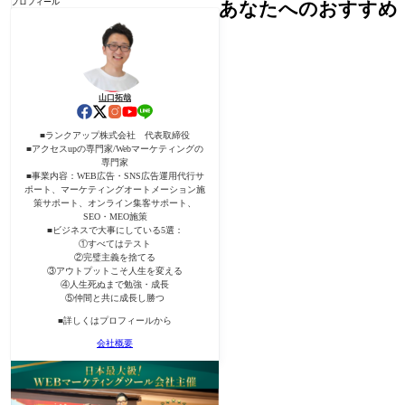
プロフィール
あなたへのおすすめ
山口拓哉
■ランクアップ株式会社 代表取締役
■アクセスupの専門家/Webマーケティングの
専門家
■事業内容：WEB広告・SNS広告運用代行サ
ポート、マーケティングオートメーション施
策サポート、オンライン集客サポート、
SEO・MEO施策
■ビジネスで大事にしている5選：
①すべてはテスト
②完璧主義を捨てる
③アウトプットこそ人生を変える
④人生死ぬまで勉強・成長
⑤仲間と共に成長し勝つ
■詳しくはプロフィールから
会社概要