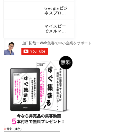
ド！対応15
Googleビジ
サービスと
ネスプロフ
設定手順を
ィールの投
わかりやす
稿で集客を
く解説
マイスピー
増やす！効
でメルマガ
果・種類・
配信を始め
頻度を完全
るなら必
解説
読！認定パ
ートナーが
機能と運用
を徹底解説
※
苗字（漢字）