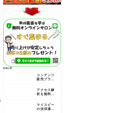
新着記事
コンテンツ
販売プラッ
トフォーム
を徹底比
アクセス解
較！個人で
析を無料で
売る成功の
行うコツ！
秘訣
参
最新のSEO
マイスピー
成果を最大
の決済連携
化する道
を完全ガイ