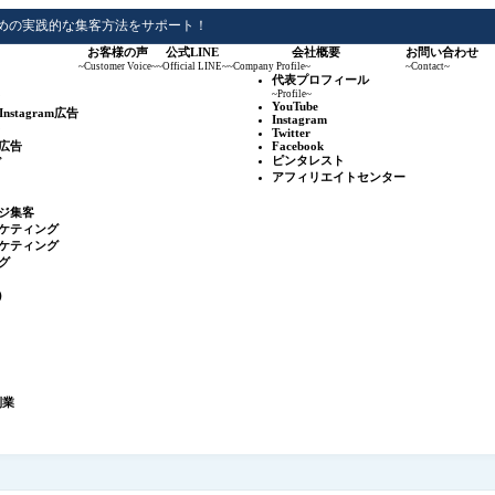
めの実践的な集客方法をサポート！
お客様の声
公式LINE
会社概要
お問い合わせ
~Customer Voice~
~Official LINE~
~Company Profile~
~Contact~
代表プロフィール
~Profile~
YouTube
&Instagram広告
Instagram
Twitter
広告
Facebook
ピンタレスト
グ
アフィリエイトセンター
ジ集客
ケティング
ケティング
グ
r）
副業