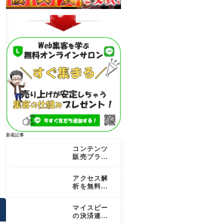
新着記事
コンテンツ
販売プラッ
トフォーム
を徹底比
アクセス解
較！個人で
析を無料で
売る成功の
行うコツ！
秘訣
最新のSEO
マイスピー
成果を最大
の決済連携
化する道
を完全ガイ