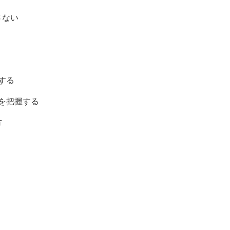
さない
する
を把握する
方