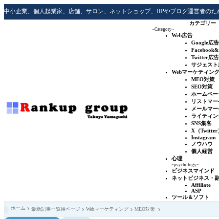
中小企業、個人起業家、店舗、サロン、ネットショップ、HPやブログ運営者のた
カテゴリー
~Category~
Web広告
Google広告
Facebook
Twitter広告
サジェスト
Webマーケティン
MEO対策
SEO対策
ホームペー
リストマー
メールマー
ライティン
SNS集客
X（Twitte
Instagram
ノウハウ
個人経営
心理
~psychology~
ビジネスマインド
ネットビジネス・
Affiliate
ASP
ツール＆ソフト
ホーム
最新記事一覧用ページ
Webマーケティング
MEO対策
