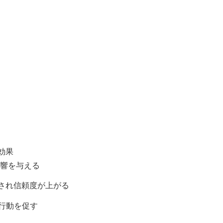
効果
影響を与える
価され信頼度が上がる
行動を促す