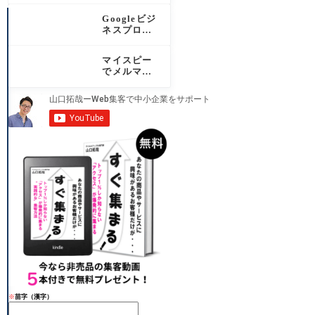
ド！対応15
Googleビジ
サービスと
ネスプロフ
設定手順を
ィールの投
わかりやす
稿で集客を
く解説
マイスピー
増やす！効
でメルマガ
果・種類・
配信を始め
頻度を完全
るなら必
解説
読！認定パ
ートナーが
機能と運用
を徹底解説
※
苗字（漢字）