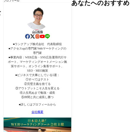
プロフィール
あなたへのおすすめ
全
山口拓哉
■ランクアップ株式会社 代表取締役
■アクセスupの専門家/Webマーケティングの
専門家
■事業内容：WEB広告・SNS広告運用代行サ
ポート、マーケティングオートメーション施
策サポート、オンライン集客サポート、
SEO・MEO施策
■ビジネスで大事にしている5選：
①すべてはテスト
②完璧主義を捨てる
③アウトプットこそ人生を変える
④人生死ぬまで勉強・成長
⑤仲間と共に成長し勝つ
■詳しくはプロフィールから
会社概要