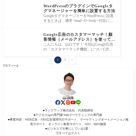
ページなどのWeb
WordPressのプラグインでGoogleタ
グマネージャーを簡単に設置する方法
GoogleタグマネージャーをWordPressに設置
するときは、通常<head>や<body>付近にタ
グを貼り付ける必要があります。 ただ、「<
Google広告
head
Google広告のカスタマーマッチ！顧
客情報（メールアドレス）を使って出
稿する方法
こんにちは、山口です！ 今回はGoogle広告
の「カスタマーマッチ機能」について詳し
く解説していきます！ Google広告に限ら
ず、Web広告


1
2
プロフィール
山口拓哉
■ランクアップ株式会社 代表取締役
■アクセスupの専門家/Webマーケティングの専門家
■事業内容：WEB広告・SNS広告運用代行サポート、マーケティングオートメーション施
策サポート、オンライン集客サポート、SEO・MEO施策
■ビジネスで大事にしている5選：
①すべてはテスト