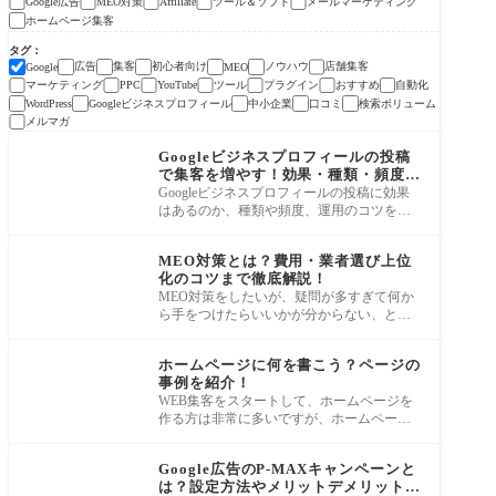
Google広告
MEO対策
ツール＆ソフト
メールマーケティング
Affiliate
ホームページ集客
タグ
広告
集客
初心者向け
ノウハウ
店舗集客
Google
MEO
マーケティング
ツール
プラグイン
おすすめ
自動化
PPC
YouTube
Googleビジネスプロフィール
中小企業
口コミ
検索ボリューム
WordPress
メルマガ
MEO対策
Googleビジネスプロフィールの投稿
で集客を増やす！効果・種類・頻度を
完全解説
Googleビジネスプロフィールの投稿に効果
はあるのか、種類や頻度、運用のコツを店
舗オーナー向けに解説。週1回30分の投稿で
MEO対策
集客を増
MEO対策とは？費用・業者選び上位
化のコツまで徹底解説！
MEO対策をしたいが、疑問が多すぎて何か
ら手をつけたらいいかが分からない、とい
う方も多いはずです。 スマートフォンの普
ホームページ集客
及によ
ホームページに何を書こう？ページの
事例を紹介！
WEB集客をスタートして、ホームページを
作る方は非常に多いですが、ホームページ
に何を書こうかと運用方法で迷われている
Google広告
方も多い
Google広告のP-MAXキャンペーンと
は？設定方法やメリットデメリットを