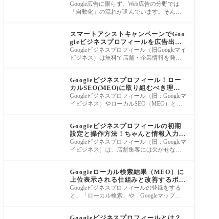
解説！
Google広告に限らず、Web広告の分野では
「自動化」の流れが進んでいます。そんな
流れの中でGoogle広告の自動化と言えば「P-
Google広告
MAX（パフォ
スマートアシストキャンペーンでGoo
gleビジネスプロフィールを広告出稿
する方法
Googleビジネスプロフィール（旧Googleマイ
ビジネス）は無料で店舗・企業情報を発信
できる便利なツールです！ また、Googleビ
MEO対策
ジネスプ
Googleビジネスプロフィール！ロー
カルSEO(MEO)に取り組むべき理由
と７つのメリット
Googleビジネスプロフィール（旧：Googleマ
イビジネス）やローカルSEO（MEO）とい
う言葉は聞いたことがあったり、知り合い
MEO対策
や業者から営
Googleビジネスプロフィールの初期
設定と操作方法！ちゃんと情報入力し
てますか？
Googleビジネスプロフィール（旧：Googleマ
イビジネス）は、店舗集客には欠かせない
無料ツールですね！ ただし、Googleビジネ
MEO対策
スプロフ
Googleローカル検索結果（MEO）に
上位表示される仕組みと改善するポイ
ント
Googleビジネスプロフィールの登録をする
と、「ローカル検索」や「Googleマップ
上」にGoogleビジネスプロフィールの情報
MEO対策
が表示されるよ
Googleビジネスプロフィールとは？