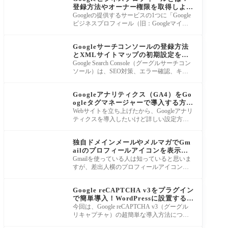
登録方法やオーナー権限を取得しよ
う！
Googleの提供するサービスの1つに「Google
ビジネスプロフィール（旧：Googleマイビ
ジネス）」がありますが、ローカル検索やG
ツール＆ソフト
oogleマップ
Googleサーチコンソールの登録方法
とXMLサイトマップの初期設定を解
説！
Google Search Console（グーグルサーチコン
ソール）は、SEO対策、エラー確認、キー
ワード検証などのWebサイト運営には欠かせ
ツール＆ソフト
ない重要なデ
Googleアナリティクス（GA4）をGo
ogleタグマネージャーで導入する方
法！
Webサイトを立ち上げたから、Googleアナリ
ティクスを導入したいけど詳しい設定方法
が分からない、コード（タグ）を使うのは
メールマーケティング
難しそう
独自ドメインメールやメルマガでGm
ailのプロフィールアイコンを表示さ
せる方法
Gmailを使っている人は知っていると思いま
すが、差出人横のプロフィールアイコンはG
mail設定を変更することで、任意の画像を設
ツール＆ソフト
定す
Google reCAPTCHA v3をプラグイン
で簡単導入！WordPressに設置する方
法
今回は、Google reCAPTCHA v3（グーグル
リキャプチャ）の超簡単な導入方法につい
て解説します！ WordPressでブログやホーム
Google広告