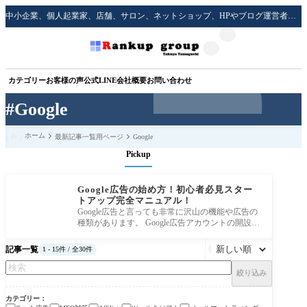
中小企業、個人起業家、店舗、サロン、ネットショップ、HPやブログ運営者のための実践的な集客方法をサポート！
カテゴリー
お客様の声
公式LINE
会社概要
お問い合わせ
#Google
ホーム
最新記事一覧用ページ
Google
Pickup
Google広告の始め方！初心者必見スター
トアップ完全マニュアル！
Google広告と言っても非常に沢山の機能や広告の
種類があります。 Google広告アカウントの開設や
リスティング広告、ディスプレイ広告
記事一覧
1 - 15件 / 全30件

絞り込み
カテゴリー