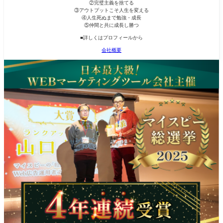
②完璧主義を捨てる
③アウトプットこそ人生を変える
④人生死ぬまで勉強・成長
⑤仲間と共に成長し勝つ
■詳しくはプロフィールから
会社概要