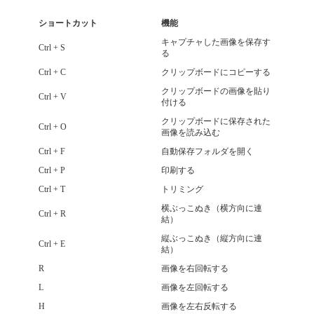
ショートカット
機能
キャプチャした画像を保存す
Ctrl + S
る
Ctrl + C
クリップボードにコピーする
クリップボードの画像を貼り
Ctrl + V
付ける
クリップボードに保存された
Ctrl + O
画像を読み込む
Ctrl + F
自動保存フォルダを開く
Ctrl + P
印刷する
Ctrl + T
トリミング
横ぶっこぬき（横方向に連
Ctrl + R
結）
縦ぶっこぬき（縦方向に連
Ctrl + E
結）
R
画像を右回転する
L
画像を左回転する
H
画像を左右反転する