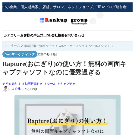
中小企業、個人起業家、店舗、サロン、ネットショップ、HPやブログ運営者のための実践的な集客方法をサポート！
カテゴリー
お客様の声
公式LINE
会社概要
お問い合わせ
ホーム
最新記事一覧用ページ
Webマーケティング
ツール＆ソフト
Webマーケティング
2026年4月18日
Rapture(おにぎり)の使い方！無料の画面キ
ャプチャソフトなのに優秀過ぎる
初心者向け
動画解説付き
ツール
キャプチャ
山口拓哉
15分32秒