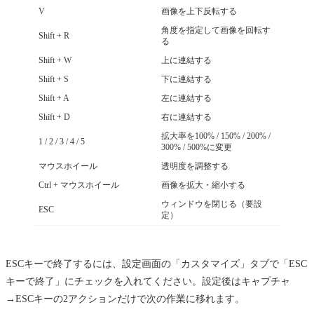
V
画像を上下反転する
角度を指定して画像を回転す
Shift + R
る
Shift + W
上に連結する
Shift + S
下に連結する
Shift + A
左に連結する
Shift + D
右に連結する
拡大率を100% / 150% / 200% /
1 / 2 / 3 / 4 / 5
300% / 500%に変更
マウスホイール
透明度を調整する
Ctrl + マウスホイール
画像を拡大・縮小する
ウィンドウを閉じる（要設
ESC
定）
ESCキーで終了するには、設定画面の「カスタマイズ」タブで「ESC
キーで終了」にチェックを入れてください。設定後はキャプチャ
→ESCキーの2アクションだけで次の作業に移れます。