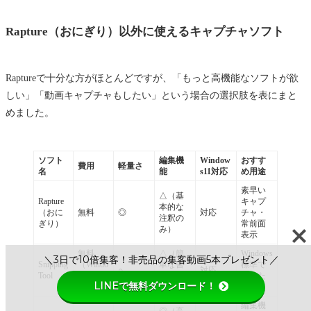
Rapture（おにぎり）以外に使えるキャプチャソフト
Raptureで十分な方がほとんどですが、「もっと高機能なソフトが欲
しい」「動画キャプチャもしたい」という場合の選択肢を表にまと
めました。
ソフト
編集機
Window
おすす
費用
軽量さ
名
能
s11対応
め用途
素早い
△（基
Rapture
キャプ
本的な
（おに
無料
◎
対応
チャ・
注釈の
ぎり）
常前面
み）
表示
無料
△（簡
Windows
＼3日で10倍集客！非売品の集客動画5本プレゼント／
Snipping
（Windo
単な書
標準で
○
対応
Tool
ws標
き込み
使いた
LINEで無料ダウンロード！
準）
のみ）
い方
編集機
◎（高