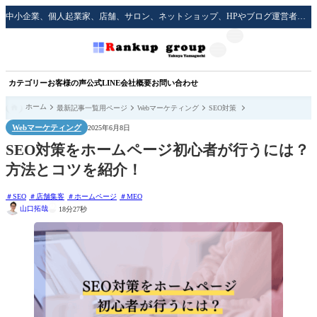
中小企業、個人起業家、店舗、サロン、ネットショップ、HPやブログ運営者のための実践的な集客方法をサポート！
カテゴリー
お客様の声
公式LINE
会社概要
お問い合わせ
ホーム
最新記事一覧用ページ
Webマーケティング
SEO対策
Webマーケティング
2025年6月8日
SEO対策をホームページ初心者が行うには？
方法とコツを紹介！
SEO
店舗集客
ホームページ
MEO
山口拓哉
18分27秒