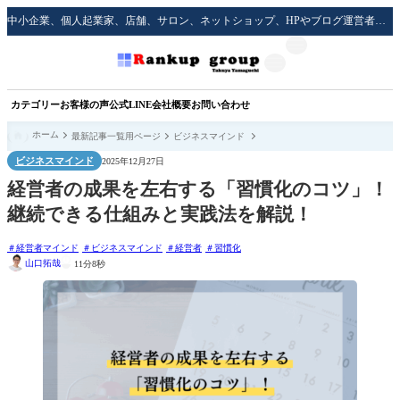
中小企業、個人起業家、店舗、サロン、ネットショップ、HPやブログ運営者のための実践的な集客方法をサポート！
カテゴリー
お客様の声
公式LINE
会社概要
お問い合わせ
ホーム
最新記事一覧用ページ
ビジネスマインド
ビジネスマインド
2025年12月27日
経営者の成果を左右する「習慣化のコツ」！
継続できる仕組みと実践法を解説！
経営者マインド
ビジネスマインド
経営者
習慣化
山口拓哉
11分8秒