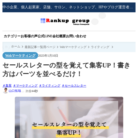
中小企業、個人起業家、店舗、サロン、ネットショップ、HPやブログ運営者のための実践的な集客方法をサポート！
カテゴリー
お客様の声
公式LINE
会社概要
お問い合わせ
ホーム
最新記事一覧用ページ
Webマーケティング
ライティング
Webマーケティング
2025年1月10日
セールスレターの型を覚えて集客UP！書き
方はパーツを並べるだけ！
集客
マーケティング
ライティング
セールスレター
山口拓哉
21分44秒