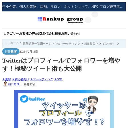
中小企業、個人起業家、店舗、サロン、ネットショップ、HPやブログ運営者のための実践的な集客方法をサポート！
カテゴリー
お客様の声
公式LINE
会社概要
お問い合わせ
ホーム
最新記事一覧用ページ
Webマーケティング
SNS集客
X（Twitter）
SNS集客
2025年2月15日
Twitterはプロフィールでフォロワーを増や
す！極秘ツイート術も大公開
集客
初心者向け
マーケティング
SNS
山口拓哉
18分50秒