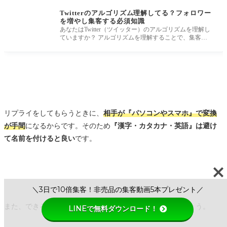
Twitterのアルゴリズム理解してる？フォロワー
を増やし集客する必須知識
あなたはTwitter（ツイッター）のアルゴリズムを理解し
ていますか？ アルゴリズムを理解することで、集客や
フォロワーを増やすため
リプライをしてもらうときに、
相手が
『パソコンやスマホ』で変換
が手間
になるからです。そのため
『漢字・カタカナ・英語』は避け
て名前を付けると良い
です。
＼3日で10倍集客！非売品の集客動画5本プレゼント／
また、できるだけ愛着が出やすい
『あだ名』
を選択しましょう。
LINEで無料ダウンロード！