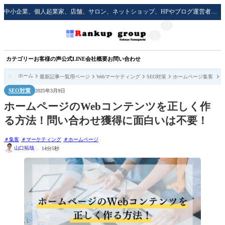
中小企業、個人起業家、店舗、サロン、ネットショップ、HPやブログ運営者のための実践的な集客方法をサポート！
カテゴリー
お客様の声
公式LINE
会社概要
お問い合わせ
ホーム
最新記事一覧用ページ
Webマーケティング
SEO対策
ホームページ集客
SEO対策
2025年3月9日
ホームページのWebコンテンツを正しく作
る方法！問い合わせ獲得に面白いは不要！
集客
マーケティング
ホームページ
山口拓哉
14分5秒