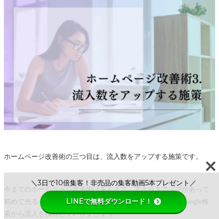
ホームページ改善術の三つ目は、流入数をアップする施策です。
＼3日で10倍集客！非売品の集客動画5本プレゼント／
今までのホームページ改善術はあくまで、アクセスアップがあって
LINEで無料ダウンロード！
初めて光るものなので、下記の打ち手にトライして徐々にGoogle検
索から流入を獲得していきましょう。