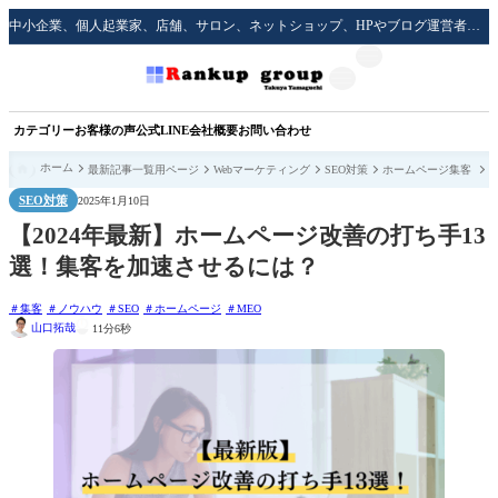
中小企業、個人起業家、店舗、サロン、ネットショップ、HPやブログ運営者のための実践的な集客方法をサポート！
カテゴリー
お客様の声
公式LINE
会社概要
お問い合わせ
ホーム
最新記事一覧用ページ
Webマーケティング
SEO対策
ホームページ集客
SEO対策
2025年1月10日
【2024年最新】ホームページ改善の打ち手13
選！集客を加速させるには？
集客
ノウハウ
SEO
ホームページ
MEO
山口拓哉
11分6秒