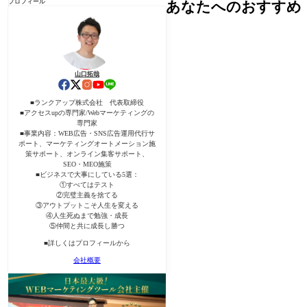
プロフィール
あなたへのおすすめ
山口拓哉
■ランクアップ株式会社 代表取締役
■アクセスupの専門家/Webマーケティングの
専門家
■事業内容：WEB広告・SNS広告運用代行サ
ポート、マーケティングオートメーション施
策サポート、オンライン集客サポート、
SEO・MEO施策
■ビジネスで大事にしている5選：
①すべてはテスト
②完璧主義を捨てる
③アウトプットこそ人生を変える
④人生死ぬまで勉強・成長
⑤仲間と共に成長し勝つ
■詳しくはプロフィールから
会社概要