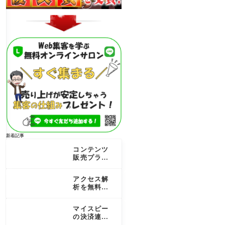
新着記事
コンテンツ
販売プラッ
トフォーム
を徹底比
アクセス解
較！個人で
析を無料で
売る成功の
行うコツ！
秘訣
最新のSEO
マイスピー
成果を最大
の決済連携
化する道
を完全ガイ