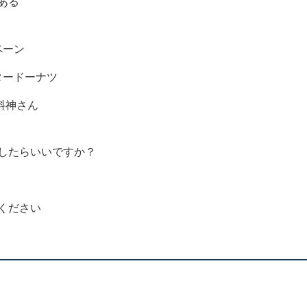
ある
ペーン
タードーナツ
料神さん
したらいいですか？
ください