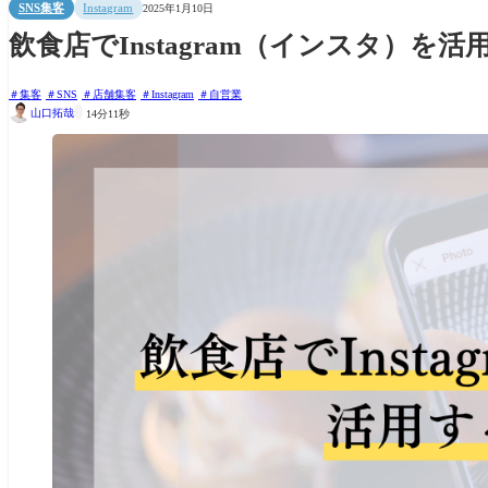
SNS集客
Instagram
2025年1月10日
飲食店でInstagram（インスタ）
集客
SNS
店舗集客
Instagram
自営業

山口拓哉
14分11秒