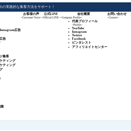
めの実践的な集客方法をサポート！
お客様の声
公式LINE
会社概要
お問い合わせ
~Customer Voice~
~Official LINE~
~Company Profile~
~Contact~
代表プロフィール
~Profile~
YouTube
&Instagram広告
Instagram
Twitter
広告
Facebook
ピンタレスト
グ
アフィリエイトセンター
ジ集客
ケティング
ケティング
グ
r）
副業