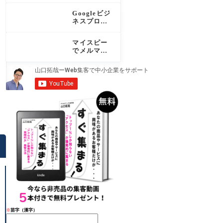
ド！対応15
Googleビジ
サービスと
ネスプロフ
設定手順を
ィールの投
わかりやす
稿で集客を
く解説
マイスピー
増やす！効
でメルマガ
果・種類・
配信を始め
頻度を完全
るなら必
解説
読！認定パ
ートナーが
機能と運用
を徹底解説
※
苗字（漢字）