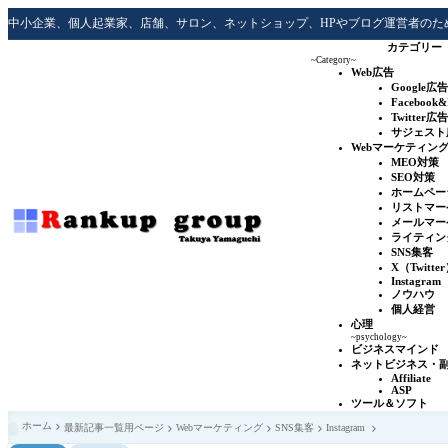
中小企業、個人起業家、店舗、サロン、ネットショップ、HPやブログ運営者のた
カテゴリー
~Category~
Web広告
Google広告
Facebook
Twitter広告
サジェスト
Webマーケティン
MEO対策
SEO対策
ホームペー
リストマー
メールマー
ライティン
SNS集客
X（Twitte
Instagram
ノウハウ
個人経営
心理
~psychology~
ビジネスマインド
ネットビジネス・
Affiliate
ASP
ツール＆ソフト
ホーム
最新記事一覧用ページ
Webマーケティング
SNS集客
Instagram
