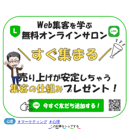
心理
マーケティング
心理


この記事をシェアする