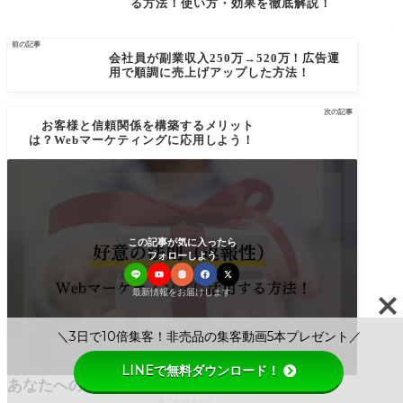
る方法！使い方・効果を徹底解説！

前の記事
会社員が副業収入250万→520万！広告運
用で順調に売上げアップした方法！
次の記事

お客様と信頼関係を構築するメリット
は？Webマーケティングに応用しよう！
この記事が気に入ったら
フォローしよう
最新情報をお届けします
＼3日で10倍集客！非売品の集客動画5本プレゼント／
LINEで無料ダウンロード！
あなたへのおすすめ
お探しの記事は
見つかりません