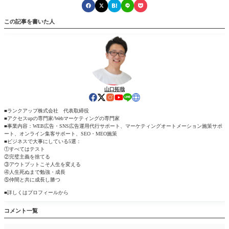
この記事を書いた人
山口拓哉
■ランクアップ株式会社 代表取締役
■アクセスupの専門家/Webマーケティングの専門家
■事業内容：WEB広告・SNS広告運用代行サポート、マーケティングオートメーション施策サポ
ート、オンライン集客サポート、SEO・MEO施策
■ビジネスで大事にしている5選：
①すべてはテスト
②完璧主義を捨てる
③アウトプットこそ人生を変える
④人生死ぬまで勉強・成長
⑤仲間と共に成長し勝つ
■詳しくはプロフィールから
コメント一覧