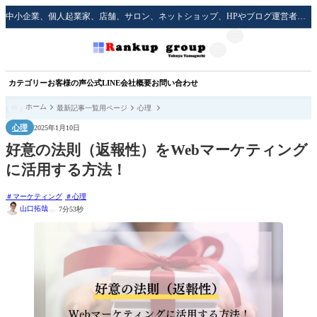
中小企業、個人起業家、店舗、サロン、ネットショップ、HPやブログ運営者のための実践的な集客方法をサポート！
カテゴリー
お客様の声
公式LINE
会社概要
お問い合わせ
ホーム
最新記事一覧用ページ
心理
心理
2025年1月10日
好意の法則（返報性）をWebマーケティング
に活用する方法！
マーケティング
心理
山口拓哉
7分53秒