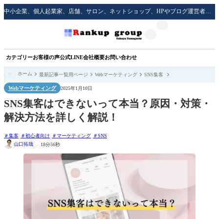
中小企業、個人起業家、店舗、サロン、ネットショップ、HPやブログ運営者のための実践的な集客方法をサポート！
カテゴリー
お客様の声
公式LINE
会社概要
お問い合わせ
ホーム
最新記事一覧用ページ
Webマーケティング
SNS集客
Webマーケティング
2025年1月10日
SNS集客はできないって本当？原因・対策・
解決方法を詳しく解説！
集客
初心者向け
マーケティング
SNS
山口拓哉
18分56秒