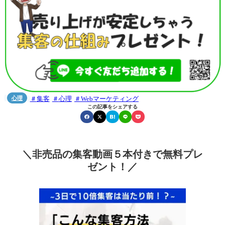
心理
集客
心理
Webマーケティング


この記事をシェアする
＼非売品の集客動画５本付きで無料プレ
ゼント！／