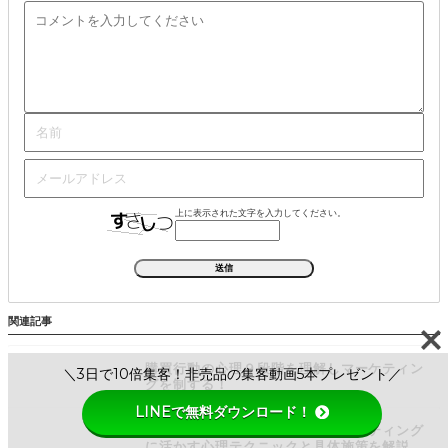
上に表示された文字を入力してください。
関連記事
購買行動の心理９段階を理解しマーケティン
＼3日で10倍集客！非売品の集客動画5本プレゼント／
グを制する！
LINEで無料ダウンロード！
サンクコスト効果とは？Webマーケティング
に活かす心理テクニックと具体施策を解説