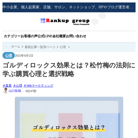
中小企業、個人起業家、店舗、サロン、ネットショップ、HPやブログ運営者のための実践的な集客方法をサポート！
カテゴリー
お客様の声
公式LINE
会社概要
お問い合わせ
ホーム
最新記事一覧用ページ
心理
心理
2025年9月1日
ゴルディロックス効果とは？松竹梅の法則に
学ぶ購買心理と選択戦略
集客
心理
Webマーケティング
山口拓哉
8分47秒