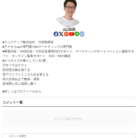
山口拓哉
■ランクアップ株式会社 代表取締役
■アクセスupの専門家/Webマーケティングの専門家
■事業内容：WEB広告・SNS広告運用代行サポート、マーケティングオートメーション施策サポ
ート、オンライン集客サポート、SEO・MEO施策
■ビジネスで大事にしている5選：
①すべてはテスト
②完璧主義を捨てる
③アウトプットこそ人生を変える
④人生死ぬまで勉強・成長
⑤仲間と共に成長し勝つ
■詳しくはプロフィールから
コメント一覧
コメントはありません。
コメントを残す